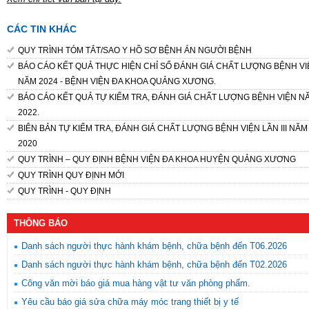
CÁC TIN KHÁC
QUY TRÌNH TÓM TẮT/SAO Y HỒ SƠ BỆNH ÁN NGƯỜI BỆNH
BÁO CÁO KẾT QUẢ THỰC HIỆN CHỈ SỐ ĐÁNH GIÁ CHẤT LƯỢNG BỆNH VI
NĂM 2024 - BỆNH VIỆN ĐA KHOA QUẢNG XƯƠNG.
BÁO CÁO KẾT QUẢ TỰ KIỂM TRA, ĐÁNH GIÁ CHẤT LƯỢNG BỆNH VIỆN N
2022.
BIÊN BẢN TỰ KIỂM TRA, ĐÁNH GIÁ CHẤT LƯỢNG BỆNH VIỆN LẦN III NĂM
2020
QUY TRÌNH – QUY ĐỊNH BỆNH VIỆN ĐA KHOA HUYỆN QUẢNG XƯƠNG
QUY TRÌNH QUY ĐỊNH MỚI
QUY TRÌNH - QUY ĐỊNH
THÔNG BÁO
Danh sách người thực hành khám bệnh, chữa bệnh đến T06.2026
Danh sách người thực hành khám bệnh, chữa bệnh đến T02.2026
Công văn mời báo giá mua hàng vật tư văn phòng phẩm.
Yêu cầu báo giá sửa chữa máy móc trang thiết bị y tế