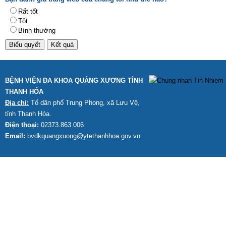
Rất tốt
Tốt
Bình thường
BỆNH VIỆN ĐA KHOA QUẢNG XƯƠNG TỈNH
THANH HÓA
Địa chỉ:
Tổ dân phố Trung Phong, xã Lưu Vệ,
tỉnh Thanh Hóa.
Điện thoại:
02373.863.006
Email:
bvdkquangxuong@ytethanhhoa.gov.vn