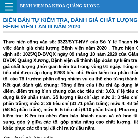
BỆNH VIỆN ĐA KHOA QUẢNG XƯƠNG
BIÊN BẢN TỰ KIỂM TRA, ĐÁNH GIÁ CHẤT LƯỢNG
BỆNH VIỆN LẦN III NĂM 2020
Thực hiện công văn số: 3323/SYT-NVY của Sở Y tế Thanh H
việc đánh giá chất lượng Bệnh viện năm 2020 . Thực hiện 
định số: 1025/QĐ-BVQX ngày 09 tháng 10 năm 2020 của Giá
BVĐK Quảng Xương, Bệnh viện đã thành lập đoàn tự kiểm tra
giá chất lượng ,thời gian kiểm tra trong vòng 01 ngày. Tổng 
tiêu chí được áp dụng 82/83 tiêu chí. Đoàn kiểm tra phân thà
tổ, các Tổ trưởng phân công nhiệm vụ cụ thể cho từng thành 
Kết quả đánh giá chung: Tổng điểm của tiêu chí áp dụng là
điểm, điểm trung bình chung của các tiêu chí: 3.63. tỉ lệ tiêu 
dụng là 99 phần trăm. Số lượng tiêu chí đạt mức 2: 3 tiêu chí
phần trăm); mức 3: 26 tiêu chí (31.71 phần trăm); mức 4: 48 ti
(58.54 phần trăm); mức 5: 5 tiêu chí (6.10 phần trăm). Phươn
kiểm tra: Kiểm tra chéo đảm bảo khách quan và có học tậ
sung, góp ý giữa các tổ, góp phần nâng cao chất lượng, ti
khắc phục các tồn tại đã chỉ ra từ đầu năm.
Xem chi tiết văn bản tại đây.