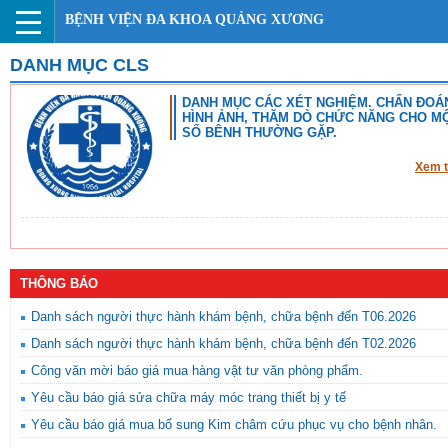
BỆNH VIỆN ĐA KHOA QUẢNG XƯƠNG
DANH MỤC CLS
DANH MỤC CÁC XÉT NGHIỆM. CHẨN ĐOÁ
HÌNH ẢNH, THĂM DÒ CHỨC NĂNG CHO M
SỐ BÊNH THƯỜNG GẶP.
Xem 
THÔNG BÁO
Danh sách người thực hành khám bệnh, chữa bệnh đến T06.2026
Danh sách người thực hành khám bệnh, chữa bệnh đến T02.2026
Công văn mời báo giá mua hàng vật tư văn phòng phẩm.
Yêu cầu báo giá sửa chữa máy móc trang thiết bị y tế
Yêu cầu báo giá mua bổ sung Kim châm cứu phục vụ cho bệnh nhân.