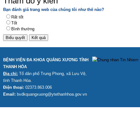
Thăm dò ý kiến
Bạn đánh giá trang web của chúng tôi như thế nào?
Rất tốt
Tốt
Bình thường
BỆNH VIỆN ĐA KHOA QUẢNG XƯƠNG TỈNH
THANH HÓA
Địa chỉ:
Tổ dân phố Trung Phong, xã Lưu Vệ,
tỉnh Thanh Hóa.
Điện thoại:
02373.863.006
Email:
bvdkquangxuong@ytethanhhoa.gov.vn