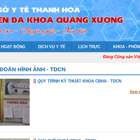
HOẠT ĐỘNG
DỊCH VỤ Y TẾ
LỊCH TRỰC
KHOA - PHÒ
Đảng Cộng sản Việt
ĐOÁN HÌNH ẢNH - TDCN
QUY TRÌNH KỸ THUẬT KHOA CĐHA - TDCN
Xem 