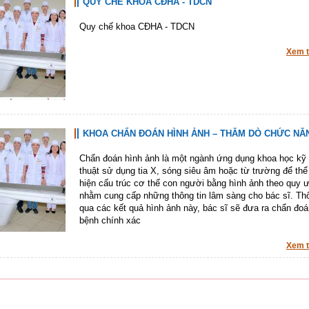
QUY CHẾ KHOA CĐHA - TDCN
Quy chế khoa CĐHA - TDCN
Xem 
KHOA CHẨN ĐOÁN HÌNH ẢNH – THĂM DÒ CHỨC NĂ
Chẩn đoán hình ảnh là một ngành ứng dụng khoa học kỹ
thuật sử dụng tia X, sóng siêu âm hoặc từ trường để thể
hiện cấu trúc cơ thể con người bằng hình ảnh theo quy 
nhằm cung cấp những thông tin lâm sàng cho bác sĩ. Th
qua các kết quả hình ảnh này, bác sĩ sẽ đưa ra chẩn đoá
bệnh chính xác
Xem 