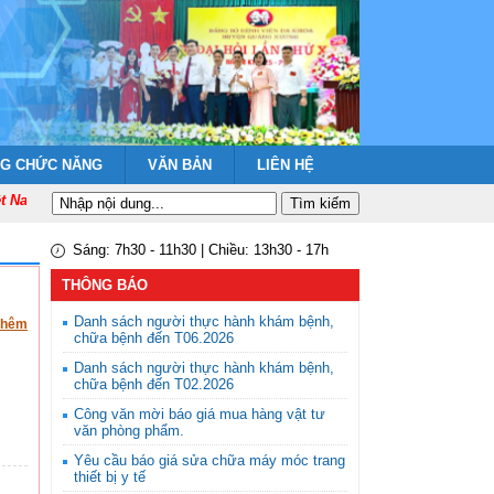
NG CHỨC NĂNG
VĂN BẢN
LIÊN HỆ
 Nam quang vinh muôn năm!
Sáng: 7h30 - 11h30 | Chiều: 13h30 - 17h
THÔNG BÁO
Danh sách người thực hành khám bệnh,
thêm
chữa bệnh đến T06.2026
Danh sách người thực hành khám bệnh,
chữa bệnh đến T02.2026
Công văn mời báo giá mua hàng vật tư
văn phòng phẩm.
Yêu cầu báo giá sửa chữa máy móc trang
thiết bị y tế