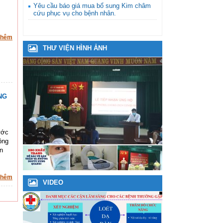
Yêu cầu báo giá mua bổ sung Kim châm
cứu phục vụ cho bệnh nhân.
thêm
THƯ VIỆN HÌNH ẢNH
NG
ước
ông
n
thêm
VIDEO