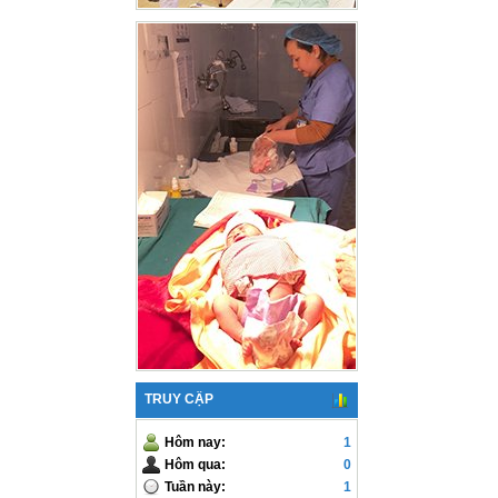
TRUY CẬP
Hôm nay:
1
Hôm qua:
0
Tuần này:
1