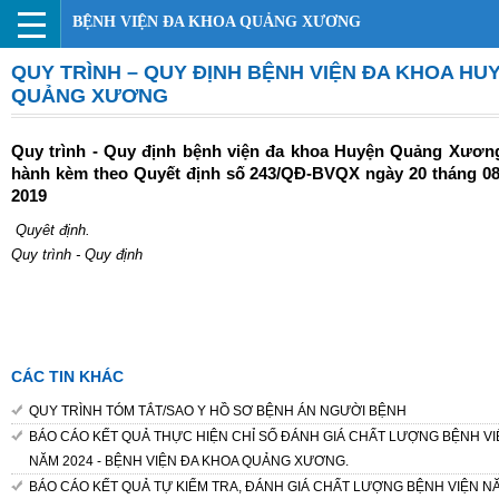
BỆNH VIỆN ĐA KHOA QUẢNG XƯƠNG
QUY TRÌNH – QUY ĐỊNH BỆNH VIỆN ĐA KHOA HU
QUẢNG XƯƠNG
Quy trình - Quy định bệnh viện đa khoa Huyện Quảng Xươn
hành kèm theo Quyết định số 243/QĐ-BVQX ngày 20 tháng 0
2019
Quyêt định
.
Quy trình - Quy định
CÁC TIN KHÁC
QUY TRÌNH TÓM TẮT/SAO Y HỒ SƠ BỆNH ÁN NGƯỜI BỆNH
BÁO CÁO KẾT QUẢ THỰC HIỆN CHỈ SỐ ĐÁNH GIÁ CHẤT LƯỢNG BỆNH VI
NĂM 2024 - BỆNH VIỆN ĐA KHOA QUẢNG XƯƠNG.
BÁO CÁO KẾT QUẢ TỰ KIỂM TRA, ĐÁNH GIÁ CHẤT LƯỢNG BỆNH VIỆN N