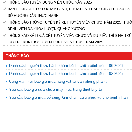
THÔNG BÁO TUYỂN DỤNG VIÊN CHỨC NĂM 2026
BẢN CÔNG BỐ CƠ SỞ KHÁM BỆNH, CHỮA BỆNH ĐÁP ỨNG YÊU CẦU LÀ 
SỞ HƯỚNG DẪN THỰC HÀNH
THÔNG BÁO TRÚNG TUYỂN KỲ XÉT TUYỂN VIÊN CHỨC, NĂM 2025 THU
BỆNH VIỆN ĐA KHOA HUYỆN QUẢNG XƯƠNG
THÔNG BÁO KẾT QUẢ XÉT TUYỂN VIÊN CHỨC VÀ DỰ KIẾN THÍ SINH TR
TUYỂN TRONG KỲ TUYỂN DỤNG VIÊN CHỨC, NĂM 2025
THÔNG BÁO
Danh sách người thực hành khám bệnh, chữa bệnh đến T06.2026
Danh sách người thực hành khám bệnh, chữa bệnh đến T02.2026
Công văn mời báo giá mua hàng vật tư văn phòng phẩm.
Yêu cầu báo giá sửa chữa máy móc trang thiết bị y tế
Yêu cầu báo giá mua bổ sung Kim châm cứu phục vụ cho bệnh nhân.