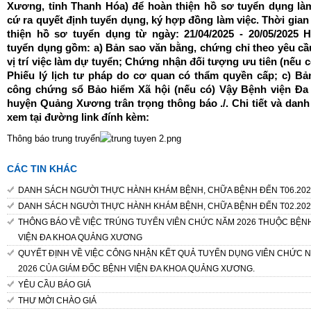
Xương, tỉnh Thanh Hóa) để hoàn thiện hồ sơ tuyển dụng là
cứ ra quyết định tuyển dụng, ký hợp đồng làm việc. Thời gian
thiện hồ sơ tuyển dụng từ ngày: 21/04/2025 - 20/05/2025 
tuyển dụng gồm: a) Bản sao văn bằng, chứng chỉ theo yêu cầ
vị trí việc làm dự tuyển; Chứng nhận đối tượng ưu tiên (nếu c
Phiếu lý lịch tư pháp do cơ quan có thẩm quyền cấp; c) Bả
công chứng sổ Bảo hiểm Xã hội (nếu có) Vậy Bệnh viện Đa
huyện Quảng Xương trân trọng thông báo ./. Chi tiết và danh
xem tại đường link đính kèm:
Thông báo trung truyển
CÁC TIN KHÁC
DANH SÁCH NGƯỜI THỰC HÀNH KHÁM BỆNH, CHỮA BỆNH ĐẾN T06.202
DANH SÁCH NGƯỜI THỰC HÀNH KHÁM BỆNH, CHỮA BỆNH ĐẾN T02.202
THÔNG BÁO VỀ VIỆC TRÚNG TUYỂN VIÊN CHỨC NĂM 2026 THUỘC BỆN
VIỆN ĐA KHOA QUẢNG XƯƠNG
QUYẾT ĐỊNH VỀ VIỆC CÔNG NHẬN KẾT QUẢ TUYỂN DỤNG VIÊN CHỨC 
2026 CỦA GIÁM ĐỐC BỆNH VIỆN ĐA KHOA QUẢNG XƯƠNG.
YÊU CẦU BÁO GIÁ
THƯ MỜI CHÀO GIÁ