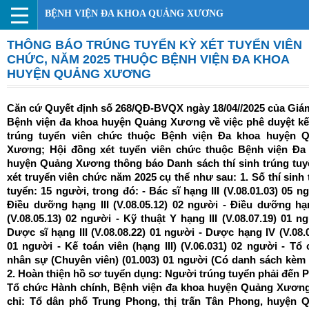
BỆNH VIỆN ĐA KHOA QUẢNG XƯƠNG
THÔNG BÁO TRÚNG TUYỂN KỲ XÉT TUYỂN VIÊN
CHỨC, NĂM 2025 THUỘC BỆNH VIỆN ĐA KHOA
HUYỆN QUẢNG XƯƠNG
Căn cứ Quyết định số 268/QĐ-BVQX ngày 18/04//2025 của Giá
Bệnh viện đa khoa huyện Quảng Xương về việc phê duyệt kế
trúng tuyển viên chức thuộc Bệnh viện Đa khoa huyện 
Xương; Hội đồng xét tuyển viên chức thuộc Bệnh viện Đa
huyện Quảng Xương thông báo Danh sách thí sinh trúng tuy
xét truyển viên chức năm 2025 cụ thể như sau: 1. Số thí sinh
tuyển: 15 người, trong đó: - Bác sĩ hạng III (V.08.01.03) 05 n
Điều dưỡng hạng III (V.08.05.12) 02 người - Điều dưỡng hạ
(V.08.05.13) 02 người - Kỹ thuật Y hạng III (V.08.07.19) 01 n
Dược sĩ hạng III (V.08.08.22) 01 người - Dược hạng IV (V.08.
01 người - Kế toán viên (hạng III) (V.06.031) 02 người - Tổ 
nhân sự (Chuyên viên) (01.003) 01 người (Có danh sách kèm 
2. Hoàn thiện hồ sơ tuyển dụng: Người trúng tuyển phải đến 
Tổ chức Hành chính, Bệnh viện đa khoa huyện Quảng Xương
chỉ: Tổ dân phố Trung Phong, thị trấn Tân Phong, huyện 