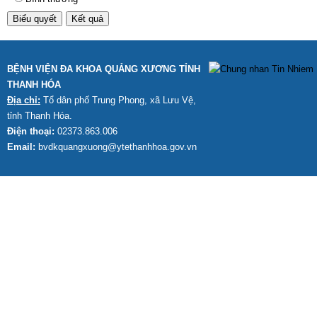
BỆNH VIỆN ĐA KHOA QUẢNG XƯƠNG TỈNH
THANH HÓA
Địa chỉ:
Tổ dân phố Trung Phong, xã Lưu Vệ,
tỉnh Thanh Hóa.
Điện thoại:
02373.863.006
Email:
bvdkquangxuong@ytethanhhoa.gov.vn