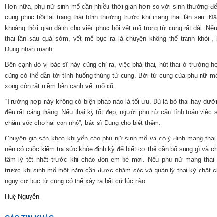
Hơn nữa, phụ nữ sinh mổ cần nhiều thời gian hơn so với sinh thường để
cung phục hồi lại trạng thái bình thường trước khi mang thai lần sau. Đặc
khoảng thời gian dành cho việc phục hồi vết mổ trong tử cung rất dài. Nế
thai lần sau quá sớm, vết mổ bục ra là chuyện không thể tránh khỏi”, 
Dung nhấn mạnh.
Bên cạnh đó vị bác sĩ này cũng chỉ ra, việc phá thai, hút thai ở trường h
cũng có thể dẫn tới tình huống thủng tử cung. Bởi tử cung của phụ nữ mớ
xong còn rất mềm bên cạnh vết mổ cũ.
“T
rường hợp này không có biện pháp nào là tối ưu. Dù là bỏ thai hay dưỡn
đều rất căng thẳng.
Nếu thai kỳ tốt đẹp, người phụ nữ cần tính toán việc 
chăm sóc cho hai con nhỏ”, bác sĩ Dung cho biết thêm.
Chuyên gia sản khoa khuyến cáo phụ nữ sinh mổ và có ý định mang thai t
nên có cuộc kiểm tra sức khỏe định kỳ để biết cơ thể cần bổ sung gì và ch
tâm lý tốt nhất trước khi chào đón em bé mới. Nếu phụ nữ mang thai t
trước
khi sinh mổ một năm cần được chăm sóc và quản lý thai kỳ chặt c
nguy cơ bục tử cung có thể xảy ra bất cứ lúc nào.
Huệ Nguyễn