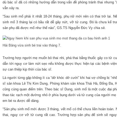
dù bác sĩ đã có những hướng dẫn trong vấn đề phòng tránh thai nhưng “
vẫn xảy ra.
“Sau sinh mổ phải ít nhất 18-24 tháng, phụ nữ mới nên có thai trở lại. N
sinh mổ 3 tháng lại có bầu rất dễ gây nứt, vỡ tử cung. Đó là chưa kể tr
sản phụ đã được mổ như thế nào”, GS.TS Nguyễn Đức Vy chia sẻ.
Hải Băng vừa sinh bé trai vào tháng 7.
Trường hợp người mẹ muốn bỏ thai nhi, phá thai bằng thuốc gây co tử cu
dẫn tới nguy cơ làm nứt sẹo nếu không được thực hiện tại các bệnh viện
sự can thiệp kịp thời của bác sĩ.
Là người từng gặp không ít ca “dở khóc dở cười” khi hai vợ chồng bị “nhỡ
sĩ sản khoa Lê Thị Kim Dung, Phòng khám sản khoa Thái Hà, Đống Đa, H
cũng cùng quan điểm trên. Theo bác sĩ Dung, sinh mổ là một cuộc đại ph
thao tác rạch một đường nhỏ ở phía bụng dưới và tử cung của người mẹ 
em bé ra được dễ dàng.
“Sản phụ sinh mổ mới được 3 tháng, vết mổ có thể chưa liền hoàn toàn. 
thai, nguy cơ vỡ tử cung rất cao. Trường hợp sản phụ để sinh sẽ nguy