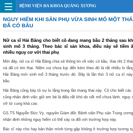
BỆNH VIỆN ĐA KHOA QUẢNG XƯƠNG
NGUY HIỂM KHI SẢN PHỤ VỪA SINH MỔ MỘT TH
ĐÃ CÓ BẦU
Nữ ca sĩ Hải Băng cho biết cô đang mang bầu 2 tháng sau kh
sinh mổ 3 tháng. Theo bác sĩ sản khoa, điều này sẽ tiềm ẩ
nhiều nguy cơ với thai phụ
Mới đây, nữ ca sĩ Hải Băng chia sẻ thông tin về việc có bầu, thai nhi 2 thá
và đã có tim thai. Niềm vui chưa kịp đến kèm theo đó là rất nhiều lo lắng
Hải Băng mới sinh mổ 3 tháng trước đó. Đây là lần thứ 3 nữ ca sĩ nà
bầu.
Hải Băng cũng bày tỏ sự lo lắng trong lần mang thai này. Cô cho biết các 
cũng nhận định việc giữ em bé là điều rất khó do vết mổ chưa lành, nguy 
vỡ tử cung khá cao.
GS.TS Nguyễn Đức Vy, nguyên Giám đốc Bệnh viện Phụ sản Trung ương
nhận định những nguy hiểm có thể xảy ra đối với trường hợp này.
Bác sĩ này cho hay bản thân mình từng gặp không ít trường hợp tương t