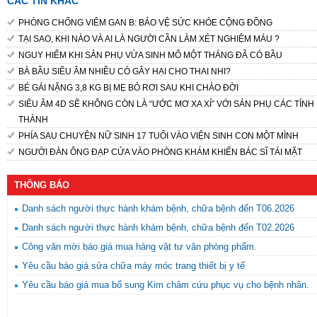
CÁC TIN KHÁC
PHÒNG CHỐNG VIÊM GAN B: BẢO VỆ SỨC KHỎE CỘNG ĐỒNG
TẠI SAO, KHI NÀO VÀ AI LÀ NGƯỜI CẦN LÀM XÉT NGHIỆM MÁU ?
NGUY HIỂM KHI SẢN PHỤ VỪA SINH MỔ MỘT THÁNG ĐÃ CÓ BẦU
BÀ BẦU SIÊU ÂM NHIỀU CÓ GÂY HẠI CHO THAI NHI?
BÉ GÁI NẶNG 3,8 KG BỊ MẸ BỎ RƠI SAU KHI CHÀO ĐỜI
SIÊU ÂM 4D SẼ KHÔNG CÒN LÀ “ƯỚC MƠ XA XỈ” VỚI SẢN PHỤ CÁC TỈNH
THÀNH
PHÍA SAU CHUYỆN NỮ SINH 17 TUỔI VÀO VIỆN SINH CON MỘT MÌNH
NGƯỜI ĐÀN ÔNG ĐẠP CỬA VÀO PHÒNG KHÁM KHIẾN BÁC SĨ TÁI MẶT
THÔNG BÁO
Danh sách người thực hành khám bệnh, chữa bệnh đến T06.2026
Danh sách người thực hành khám bệnh, chữa bệnh đến T02.2026
Công văn mời báo giá mua hàng vật tư văn phòng phẩm.
Yêu cầu báo giá sửa chữa máy móc trang thiết bị y tế
Yêu cầu báo giá mua bổ sung Kim châm cứu phục vụ cho bệnh nhân.