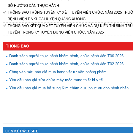
SỞ HƯỚNG DẪN THỰC HÀNH
THÔNG BÁO TRÚNG TUYỂN KỲ XÉT TUYỂN VIÊN CHỨC, NĂM 2025 THU
BỆNH VIỆN ĐA KHOA HUYỆN QUẢNG XƯƠNG
THÔNG BÁO KẾT QUẢ XÉT TUYỂN VIÊN CHỨC VÀ DỰ KIẾN THÍ SINH TR
TUYỂN TRONG KỲ TUYỂN DỤNG VIÊN CHỨC, NĂM 2025
THÔNG BÁO
Danh sách người thực hành khám bệnh, chữa bệnh đến T06.2026
Danh sách người thực hành khám bệnh, chữa bệnh đến T02.2026
Công văn mời báo giá mua hàng vật tư văn phòng phẩm.
Yêu cầu báo giá sửa chữa máy móc trang thiết bị y tế
Yêu cầu báo giá mua bổ sung Kim châm cứu phục vụ cho bệnh nhân.
LIÊN KẾT WEBSITE