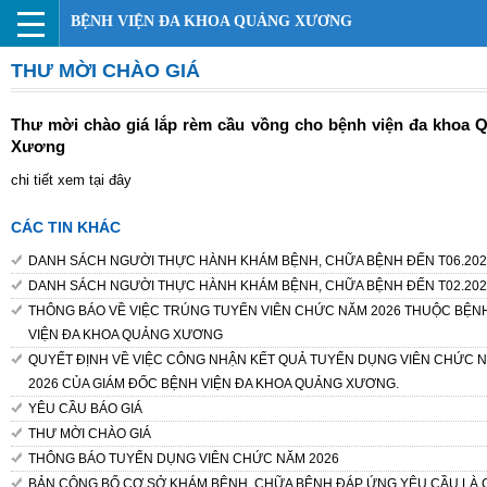
BỆNH VIỆN ĐA KHOA QUẢNG XƯƠNG
THƯ MỜI CHÀO GIÁ
Thư mời chào giá lắp rèm cầu vồng cho bệnh viện đa khoa 
Xương
chi tiết xem tại đây
CÁC TIN KHÁC
DANH SÁCH NGƯỜI THỰC HÀNH KHÁM BỆNH, CHỮA BỆNH ĐẾN T06.202
DANH SÁCH NGƯỜI THỰC HÀNH KHÁM BỆNH, CHỮA BỆNH ĐẾN T02.202
THÔNG BÁO VỀ VIỆC TRÚNG TUYỂN VIÊN CHỨC NĂM 2026 THUỘC BỆN
VIỆN ĐA KHOA QUẢNG XƯƠNG
QUYẾT ĐỊNH VỀ VIỆC CÔNG NHẬN KẾT QUẢ TUYỂN DỤNG VIÊN CHỨC 
2026 CỦA GIÁM ĐỐC BỆNH VIỆN ĐA KHOA QUẢNG XƯƠNG.
YÊU CẦU BÁO GIÁ
THƯ MỜI CHÀO GIÁ
THÔNG BÁO TUYỂN DỤNG VIÊN CHỨC NĂM 2026
BẢN CÔNG BỐ CƠ SỞ KHÁM BỆNH, CHỮA BỆNH ĐÁP ỨNG YÊU CẦU LÀ 