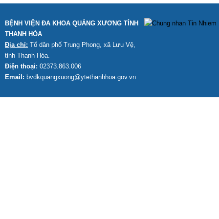
BỆNH VIỆN ĐA KHOA QUẢNG XƯƠNG TỈNH
THANH HÓA
Địa chỉ:
Tổ dân phố Trung Phong, xã Lưu Vệ,
tỉnh Thanh Hóa.
Điện thoại:
02373.863.006
Email:
bvdkquangxuong@ytethanhhoa.gov.vn