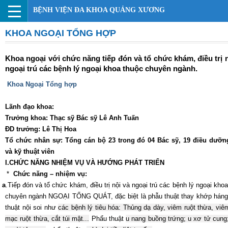
BỆNH VIỆN ĐA KHOA QUẢNG XƯƠNG
KHOA NGOẠI TỔNG HỢP
Khoa ngoại với chức năng tiếp đón và tổ chức khám, điều trị 
ngoại trú các bệnh lý ngoại khoa thuộc chuyên ngành.
Khoa Ngoại Tổng hợp
Lãnh đạo khoa:
Trưởng khoa: Thạc sỹ Bác sỹ Lê Anh Tuấn
ĐD trưởng: Lê Thị Hoa
Tổ chức nhân sự: Tổng cán bộ 23 trong đó 04 Bác sỹ, 19 điều dưỡn
và kỹ thuật viên
I.CHỨC NĂNG NHIỆM VỤ VÀ HƯỚNG PHÁT TRIỂN
*
Chức năng – nhiệm vụ:
a
.
Tiếp đón và tổ chức khám, điều trị nội và ngoại trú các bệnh lý ngoại kho
chuyên ngành NGOẠI TỔNG QUÁT, đặc biệt là
phẫu thuật thay khớp háng
thuật nội soi
như
c
ác bệnh lý tiêu hóa: Thủng
d
ạ dày,
v
iêm ruột thừa,
v
iê
mạc ruột thừa,
c
ắt túi mật...
Phẩu thuật
u nang buồng trứng; u xơ tử cung