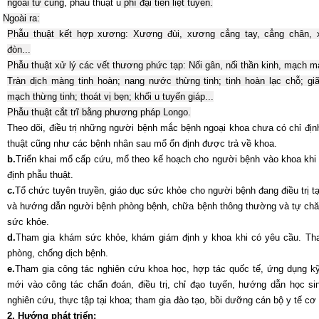
ngoài tử cung
,
p
hẩu thuật u
phì đại tiền liệt tuyến.
Ngoài ra:
Phẫu thuật kết hợp xương: Xương đùi, xương cẳng tay, cẳng chân,
đòn...
Phẫu thuật xử lý các vết thương phức tạp: Nối gân, nối thần kinh, mạch m
Tràn dịch màng tinh hoàn; nang nước thừng tinh; tinh hoàn lạc chỗ; giã
mạch thừng tinh;
t
hoát vị bẹn;
k
hối u
t
uyến giáp...
Phẫu thuật cắt trĩ bằng phương pháp Longo.
Theo dõi, điều trị những người bệnh mắc bệnh ngoại khoa chưa có chỉ địn
thuật cũng như các bệnh nhân sau mổ ổn định được trả về khoa.
b.
Triển khai mổ cấp cứu, mổ theo kế hoạch cho người bệnh vào khoa khi 
định phẫu thuật.
c.
Tổ chức tuyên truyền, giáo dục sức khỏe cho người bệnh đang điều trị tạ
và hướng dẫn người bệnh phòng bệnh, chữa bệnh thông thường và tự ch
sức khỏe.
d.
Tham gia khám sức khỏe, khám giám định y khoa khi có yêu cầu. Th
phòng, chống dịch bệnh.
e.
Tham gia công tác nghiên cứu khoa học, hợp tác quốc tế, ứng dụng kỹ
mới vào công tác chẩn đoán, điều trị, chỉ đạo tuyến, hướng dẫn học si
nghiên cứu, thực tập tại khoa; tham gia đào tạo, bồi dưỡng cán bộ y tế cơ
2. Hướng phát triển: