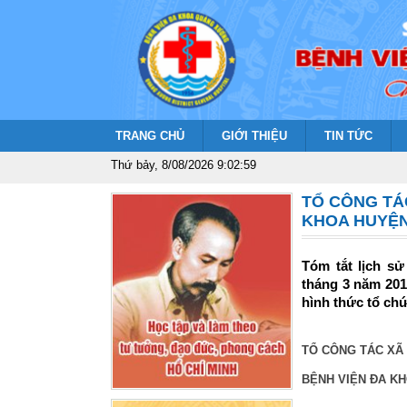
TRANG CHỦ
GIỚI THIỆU
TIN TỨC
Thứ bảy, 8/08/2026 9:03:00
TỔ CÔNG TÁ
KHOA HUYỆ
Tóm tắt lịch s
tháng 3 năm 201
hình thức tổ chứ
TỔ CÔNG TÁC XÃ 
BỆNH VIỆN ĐA K