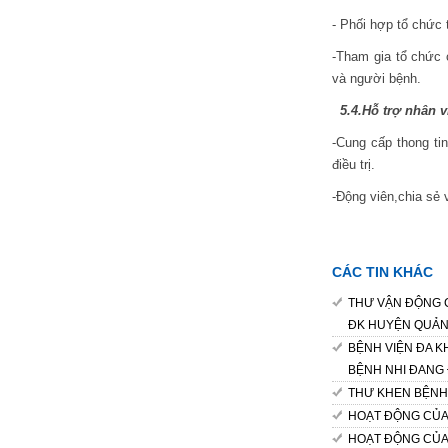
-
Phối hợp tổ chức t
-Tham gia tổ chức 
và người bệnh.
5.4.Hỗ trợ nhân vi
-Cung cấp thong ti
điều trị.
-Động viên,chia sẻ 
CÁC TIN KHÁC
THƯ VẬN ĐỘNG 
ĐK HUYỆN QUẢ
BỆNH VIỆN ĐA 
BỆNH NHI ĐANG 
THƯ KHEN BỆNH
HOẠT ĐỘNG CỦA 
HOẠT ĐỘNG CỦA 