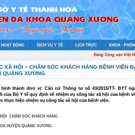
HOẠT ĐỘNG
DỊCH VỤ Y TẾ
LỊCH TRỰC
KHOA - PHÒ
Đảng Cộng sản Việt Nam
C XÃ HỘI – CHĂM SÓC KHÁCH HÀNG BỆNH VIỆN Đ
N QUẢNG XƯƠNG
ử hình thành đơn vị: Căn cứ Thông tư số 43/2015/TT- BYT ng
5 của Bộ Y tế quy định về nhiệm vụ công tác xã hội của bệnh vi
c thực hiện nhiệm vụ công tác xã hội của bệnh viện.
HỘI  CHĂM SÓC KHÁCH HÀNG
HOA HUYỆN QUẢNG XƯƠNG