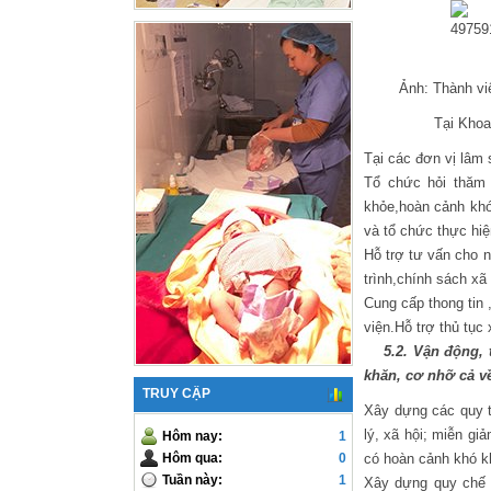
Ảnh: Thành viên 
Tại Khoa Kh
Tại các đơn vị lâm 
Tổ chức hỏi thăm 
khỏe,hoàn cảnh khó
và tổ chức thực hiệ
Hỗ trợ tư vấn cho 
trình,chính sách xã
Cung cấp thong tin
viện.Hỗ trợ thủ tục 
5.2. Vận động, t
khăn, cơ nhỡ cả về
TRUY CẬP
Xây dựng các quy tr
lý, xã hội; miễn gi
Hôm nay:
1
Hôm qua:
0
có hoàn cảnh khó k
Tuần này:
1
Xây dựng quy chế s