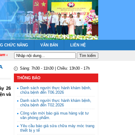
NG CHỨC NĂNG
VĂN BẢN
LIÊN HỆ
 quang vinh muôn năm!
A
Sáng: 7h30 - 11h30 | Chiều: 13h30 - 17h
THÔNG BÁO
Danh sách người thực hành khám bệnh,
ày 26
chữa bệnh đến T06.2026
ện và
Danh sách người thực hành khám bệnh,
chữa bệnh đến T02.2026
Công văn mời báo giá mua hàng vật tư
văn phòng phẩm.
Yêu cầu báo giá sửa chữa máy móc trang
thiết bị y tế