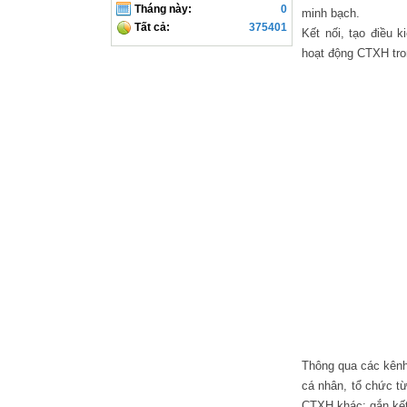
Tháng này:
0
minh bạch.
Tất cả:
375401
Kết nối, tạo điều
hoạt động CTXH tr
Vui Noel cù
Thông qua các kênh
cá nhân, tổ chức từ 
CTXH khác; gắn kế