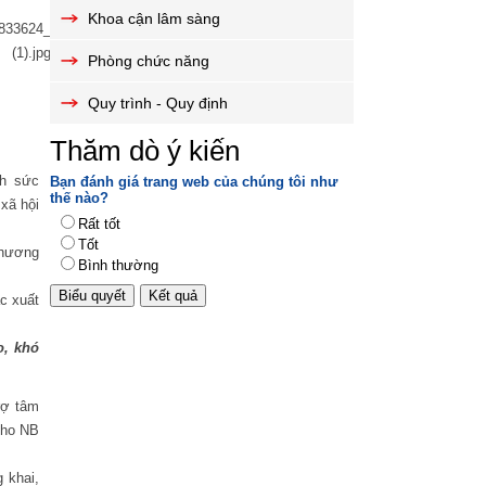
Khoa cận lâm sàng
Phòng chức năng
Quy trình - Quy định
Thăm dò ý kiến
nh sức
Bạn đánh giá trang web của chúng tôi như
thế nào?
xã hội
Rất tốt
Tốt
chương
Bình thường
c xuất
o, khó
trợ tâm
.cho NB
 khai,