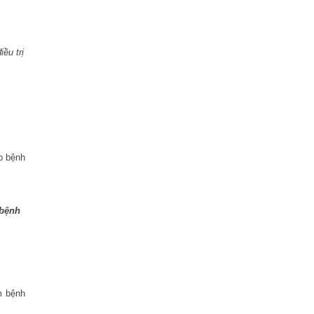
ều trị
 bệnh
 bệnh
m bệnh