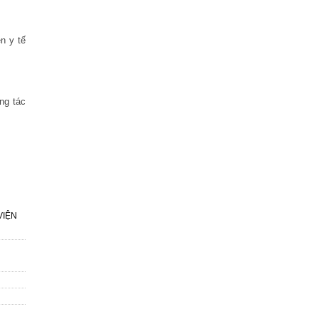
n y tế
ng tác
VIỆN