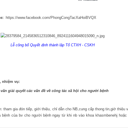
e:
https://www.facebook.com/PhongCongTacXaHoiBVQX
Lễ công bố Quyết định thành lập Tổ CTXH - CSKH
nhiệm vụ:
ư vấn giải quyết các vấn đề về công tác xã hội cho người bệnh
tham gia đón tiếp, giới thiệu, chỉ dẫn cho NB,cung cấp thong tin,giớ thiệu 
 bệnh của bv cho người bệnh ngay từ khi nb vào khoa khasmbenehj hoặc