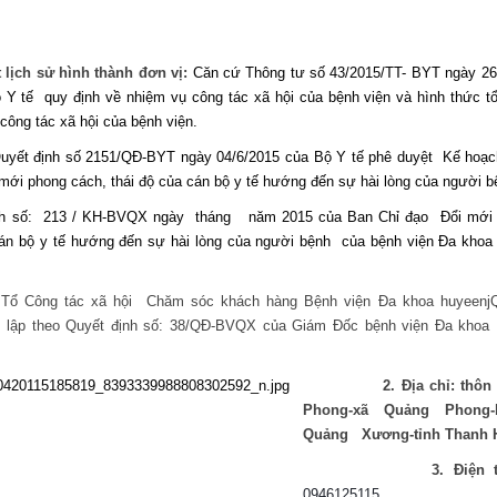
t lịch sử hình thành đơn vị:
Căn cứ
Thông tư
số 43/2015/TT- BYT ngày 26
ộ Y tế
quy định về nhiệm vụ công tác xã hội c
ủa
bệnh viện và hình thức t
công tác xã hội của bệnh viện
.
yết định số 2151/QĐ-BYT ngày 04/6/2015 của Bộ Y tế phê duyệt Kế hoạch
i mới phong cách, thái độ của cán bộ y tế hướng đến sự hài lòng của người b
h số: 213 / KH-BVQX ngày tháng năm 2015 của Ban Chỉ đạo  Đổi mới
cán bộ y tế hướng đến sự hài lòng của người bệnh  của bệnh viện Đa khoa
Tổ Công tác xã hội  Chăm sóc khách hàng Bệnh viện Đa khoa huyeenj
lập theo Quyết định số: 38/QĐ-BVQX của Giám Đốc bệnh viện Đa khoa
2. Địa chỉ: thôn T
Phong-xã Quảng Phong-
Quảng Xương-tỉnh Thanh 
3. Điện tho
0946125115