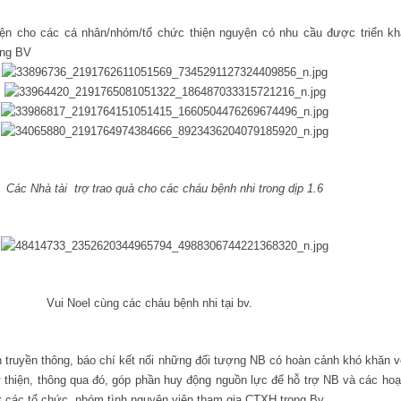
 kiện cho các cá nhân/nhóm/tổ chức thiện nguyện có nhu cầu được triển k
ong BV
Các Nhà tài trợ trao quà cho các cháu bệnh nhi trong dịp 1.6
ng các cháu bệnh nhi tại bv.
 truyền thông, báo chí kết nối những đối tượng NB có hoàn cảnh khó khăn v
thiện, thông qua đó, góp phần huy động nguồn lực để hỗ trợ NB và các hoạ
t các tổ chức, nhóm tình nguyện viên tham gia CTXH trong Bv