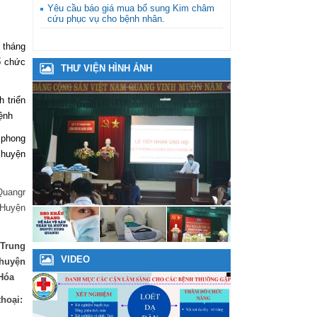
Yêu cầu báo giá mua bổ sung Kim châm
cứu phục vụ cho bệnh nhân.
 tháng
ổ chức
THƯ VIỆN HÌNH ẢNH
 triển
ệnh
 phong
 huyện
Quangr
 Huyện
rung
VIDEO
huyện
Hóa
ại: