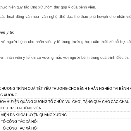
hực hiện quy tắc ứng xử ,hòm thư góp ý của bệnh viện.
các hoạt động văn hóa ,văn nghệ ,thể dục thể thao phù howph cho nhân viê
ên y tế:
n về người bệnh cho nhân viên y tế trong trường hợp cần thiết để hỗ trợ cô
với nhân viên y tế khi có vướng mắc với người bệnh trong quá trình điều trị.
CHƯƠNG TRÌNH QUÀ TẾT YÊU THƯƠNG CHO BỆNH NHÂN NGHÈO TẠI BỆNH 
NG XƯƠNG
KHOA HUYỆN QUẢNG XƯƠNG TỔ CHỨC VUI CHƠI, TẶNG QUÀ CHO CÁC CHÁU
ĐIỀU TRJ TẠI BỆNH VIỆN
 VIỆN ĐA KHOA HUYỆN QUẢNG XƯƠNG
TỔ CÔNG TÁC XÃ HỘI
TỔ CÔNG TÁC XÃ HỘI