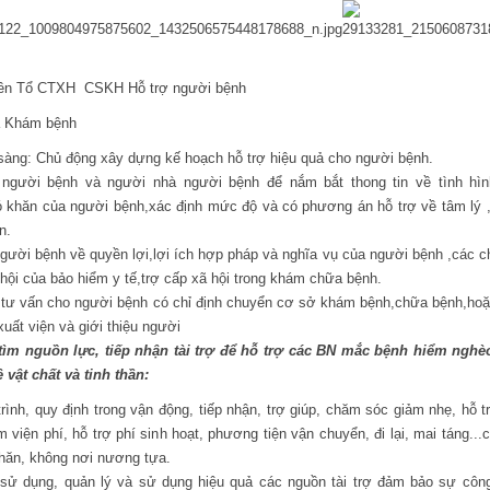
Tổ CTXH  CSKH Hỗ trợ người bệnh
ám bệnh
sàng: Chủ động xây dựng kế hoạch hỗ trợ hiệu quả cho người bệnh.
người bệnh và người nhà người bệnh để nắm bắt thong tin về tình hì
 khăn của người bệnh,xác định mức độ và có phương án hỗ trợ về tâm lý ,
n.
người bệnh về quyền lợi,lợi ích hợp pháp và nghĩa vụ của người bệnh ,các 
 hội của bảo hiểm y tế,trợ cấp xã hội trong khám chữa bệnh.
 ,tư vấn cho người bệnh có chỉ định chuyển cơ sở khám bệnh,chữa bệnh,hoặ
xuất viện và giới thiệu người
ìm nguồn lực, tiếp nhận tài trợ để hỗ trợ các BN mắc bệnh hiểm nghè
 vật chất và tinh thần:
ình, quy định trong vận động, tiếp nhận, trợ giúp, chăm sóc giảm nhẹ, hỗ 
ảm viện phí, hỗ trợ phí sinh hoạt, phương tiện vận chuyển, đi lại, mai táng..
hăn, không nơi nương tựa.
ử dụng, quản lý và sử dụng hiệu quả các nguồn tài trợ đảm bảo sự công