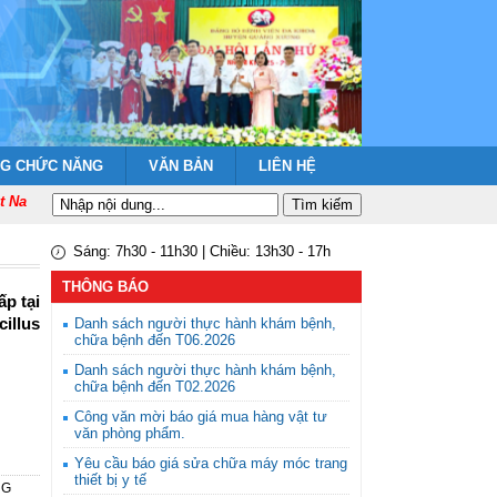
NG CHỨC NĂNG
VĂN BẢN
LIÊN HỆ
 Nam quang vinh muôn năm!
Sáng: 7h30 - 11h30 | Chiều: 13h30 - 17h
THÔNG BÁO
p tại
illus
Danh sách người thực hành khám bệnh,
chữa bệnh đến T06.2026
Danh sách người thực hành khám bệnh,
chữa bệnh đến T02.2026
Công văn mời báo giá mua hàng vật tư
văn phòng phẩm.
Yêu cầu báo giá sửa chữa máy móc trang
thiết bị y tế
NG