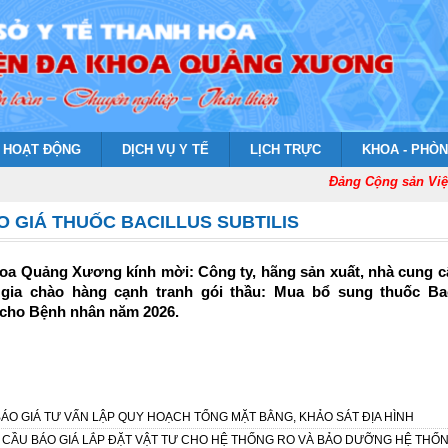
HOẠT ĐỘNG
DỊCH VỤ Y TẾ
LỊCH TRỰC
KHOA - PHÒ
Đảng Cộng sản Việt
O GIÁ THUỐC BACILLUS SUBTILIS
oa Quảng Xương kính mời: Công ty, hãng sản xuất, nhà cung cấ
gia chào hàng cạnh tranh gói thầu: Mua bổ sung thuốc Bac
ụ cho Bệnh nhân năm 2026.
ÁO GIÁ TƯ VẤN LẬP QUY HOẠCH TỔNG MẶT BẰNG, KHẢO SÁT ĐỊA HÌNH
 CẦU BÁO GIÁ LẮP ĐẶT VẬT TƯ CHO HỆ THỐNG RO VÀ BẢO DƯỠNG HỆ THỐ