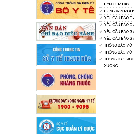
DÀN GOM OXY
CÔNG VĂN MỜI B
YÊU CẦU BÁO GI
YÊU CẦU BÁO G
YÊU CẦU BÁO G
YÊU CẦU BÁO GI
THÔNG BÁO MỜI B
THÔNG BÁO MỜI 
THÔNG BÁO NỘI 
XƯƠNG