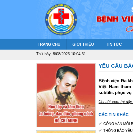
TRANG CHỦ
GIỚI THIỆU
TIN TỨC
Thứ bảy, 8/08/2026 10:04:31
YÊU CẦU BÁ
Bệnh viện Đa kh
Việt Nam tham 
subtilis phục v
Chi tiết xem tại đây.
CÁC TIN KHÁC
CÔNG VĂN MỜI B
THÔNG BÁO YÊU