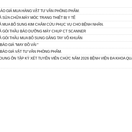
ÁO GIÁ MUA HÀNG VẬT TƯ VĂN PHÒNG PHẨM.
Á SỬA CHỮA MÁY MÓC TRANG THIẾT BỊ Y TẾ
IÁ MUA BỔ SUNG KIM CHÂM CỨU PHỤC VỤ CHO BỆNH NHÂN.
IÁ GÓI THẦU BẢO DƯỠNG MÁY CHỤP CT SCANNER
Á GÓI THẦU MUA BỔ SUNG GĂNG TAY VÔ KHUẨN
ÁO GIÁ "MAY ĐỒ VẢI "
BÁO GIÁ VẬT TƯ VĂN PHÒNG PHẨM.
DUNG ÔN TẬP KỲ XÉT TUYỂN VIÊN CHỨC NĂM 2026 BỆNH VIỆN ĐA KHOA Q