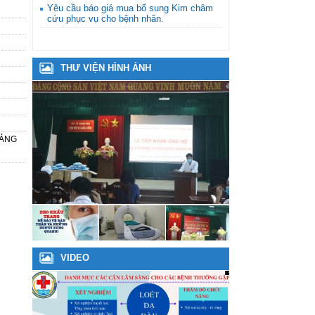
Yêu cầu báo giá mua bổ sung Kim châm
cứu phục vụ cho bệnh nhân.
THƯ VIỆN HÌNH ẢNH
UẢNG
VIDEO