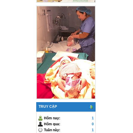
TRUY CẬP
Hôm nay:
1
Hôm qua:
0
Tuần này:
1