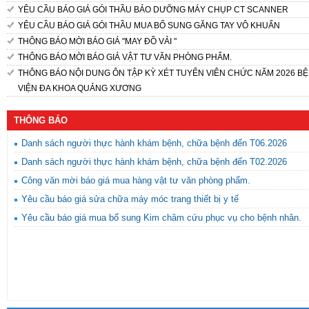
YÊU CẦU BÁO GIÁ GÓI THẦU BẢO DƯỠNG MÁY CHỤP CT SCANNER
YÊU CẦU BÁO GIÁ GÓI THẦU MUA BỔ SUNG GĂNG TAY VÔ KHUẨN
THÔNG BÁO MỜI BÁO GIÁ "MAY ĐỒ VẢI "
THÔNG BÁO MỜI BÁO GIÁ VẬT TƯ VĂN PHÒNG PHẨM.
THÔNG BÁO NỘI DUNG ÔN TẬP KỲ XÉT TUYỂN VIÊN CHỨC NĂM 2026 B
VIỆN ĐA KHOA QUẢNG XƯƠNG
THÔNG BÁO
Danh sách người thực hành khám bệnh, chữa bệnh đến T06.2026
Danh sách người thực hành khám bệnh, chữa bệnh đến T02.2026
Công văn mời báo giá mua hàng vật tư văn phòng phẩm.
Yêu cầu báo giá sửa chữa máy móc trang thiết bị y tế
Yêu cầu báo giá mua bổ sung Kim châm cứu phục vụ cho bệnh nhân.