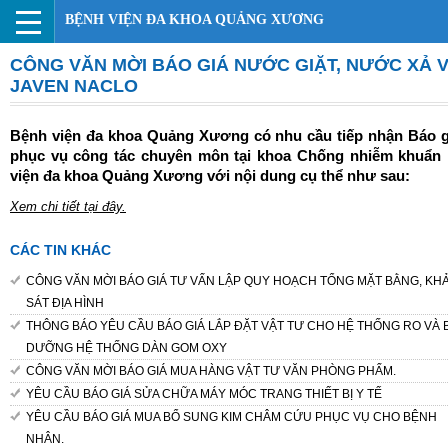
BỆNH VIỆN ĐA KHOA QUẢNG XƯƠNG
CÔNG VĂN MỜI BÁO GIÁ NƯỚC GIẶT, NƯỚC XẢ V
JAVEN NACLO
Bệnh viện đa khoa Quảng Xương có nhu cầu tiếp nhận Báo g
phục vụ công tác chuyên môn tại khoa Chống nhiễm khuẩn
viện đa khoa Quảng Xương với nội dung cụ thể như sau:
Xem chi tiết tại đây.
CÁC TIN KHÁC
CÔNG VĂN MỜI BÁO GIÁ TƯ VẤN LẬP QUY HOẠCH TỔNG MẶT BẰNG, KH
SÁT ĐỊA HÌNH
THÔNG BÁO YÊU CẦU BÁO GIÁ LẮP ĐẶT VẬT TƯ CHO HỆ THỐNG RO VÀ 
DƯỠNG HỆ THỐNG DÀN GOM OXY
CÔNG VĂN MỜI BÁO GIÁ MUA HÀNG VẬT TƯ VĂN PHÒNG PHẨM.
YÊU CẦU BÁO GIÁ SỬA CHỮA MÁY MÓC TRANG THIẾT BỊ Y TẾ
YÊU CẦU BÁO GIÁ MUA BỔ SUNG KIM CHÂM CỨU PHỤC VỤ CHO BỆNH
NHÂN.